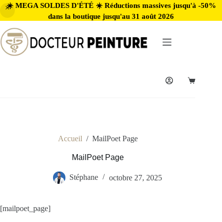
☀️ MEGA SOLDES D'ÉTÉ ☀️ Réductions massives jusqu'à -50%
dans la boutique jusqu'au 31 août 2026
Accueil
/
MailPoet Page
MailPoet Page
Stéphane
octobre 27, 2025
[mailpoet_page]