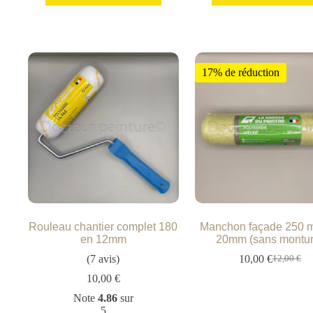
17% de réduction
Rouleau chantier complet 180
Manchon façade 250 
en 12mm
20mm (sans montur
(7 avis)
10,00
€
12,00
€
10,00
€
Note
4.86
sur
5