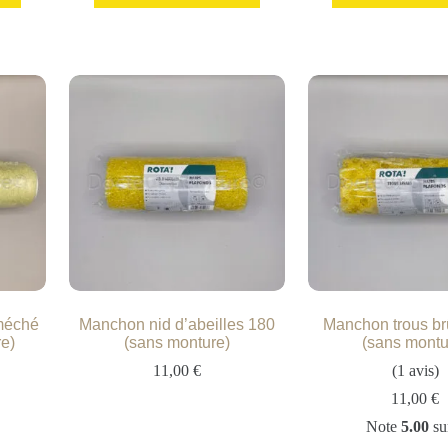
méché
Manchon nid d’abeilles 180
Manchon trous br
e)
(sans monture)
(sans montu
11,00
€
(1 avis)
11,00
€
Note
5.00
su