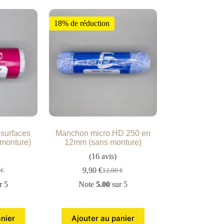
18% de réduction
surfaces
Manchon micro HD 250 en
 monture)
12mm (sans monture)
(16 avis)
9,90
€
0
€
12,00
€
r 5
Note
5.00
sur 5
anier
Ajouter au panier