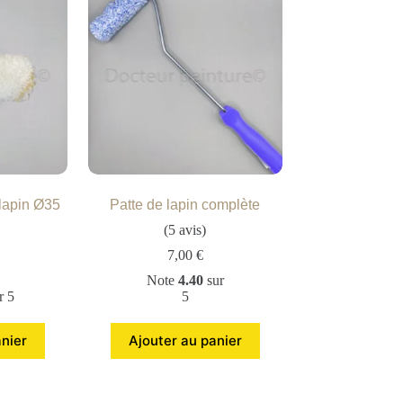
lapin Ø35
Patte de lapin complète
(5 avis)
7,00
€
Note
4.40
sur
r 5
5
anier
Ajouter au panier