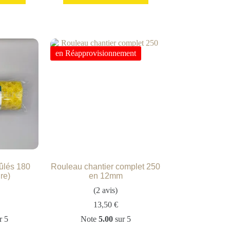
en Réapprovisionnement
ûlés 180
Rouleau chantier complet 250
re)
en 12mm
(2 avis)
13,50
€
r 5
Note
5.00
sur 5