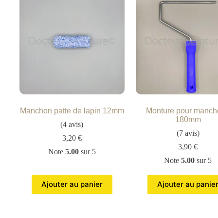
Manchon patte de lapin 12mm
Monture pour manch
180mm
(4 avis)
(7 avis)
3,20
€
3,90
€
Note
5.00
sur 5
Note
5.00
sur 5
Ajouter au panier
Ajouter au panie