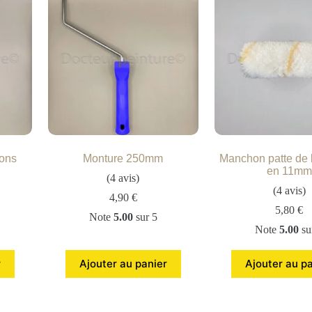
ons
Monture 250mm
Manchon patte de 
en 11mm
(4 avis)
(4 avis)
4,90
€
5,80
€
Note
5.00
sur 5
Note
5.00
su
r
Ajouter au panier
Ajouter au p