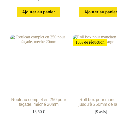
Ajouter au panier
Ajouter au panie
13% de réduction
Rouleau complet en 250 pour
Roll box pour manc
façade, méché 20mm
jusqu’à 250mm de l
13,50
€
(9 avis)