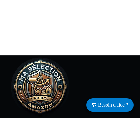
💬 Besoin d'aide ?
Retrouvez les produits Amazon
testés dans mes vidéos
YouTube
Copyright © 2026 - Docteur Peinture.