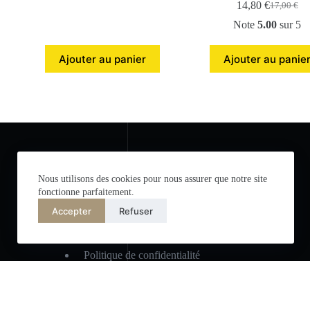
14,80
€
17,00
€
Note
5.00
sur 5
Ajouter au panier
Ajouter au panie
Nous utilisons des cookies pour nous assurer que notre site
fonctionne parfaitement.
Accepter
Refuser
Liens utiles
Politique de confidentialité
Conditions générales de vente
Paiement 100% sécurisé
Contacter le SAV boutique