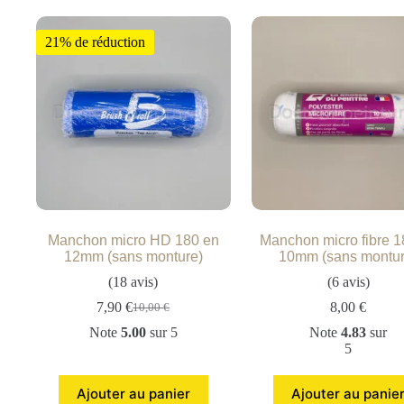
21% de réduction
Manchon micro HD 180 en
Manchon micro fibre 1
12mm (sans monture)
10mm (sans montur
(18 avis)
(6 avis)
7,90
€
8,00
€
10,00
€
Note
5.00
sur 5
Note
4.83
sur
5
Ajouter au panier
Ajouter au panie