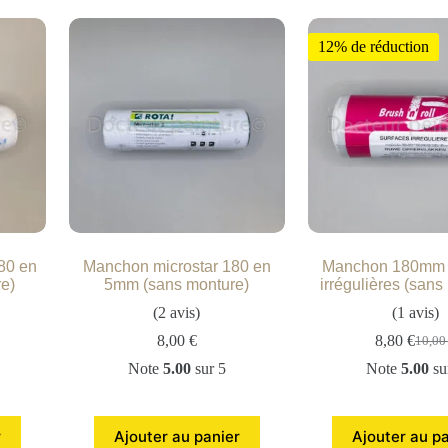
12% de réduction
80 en
Manchon microstar 180 en
Manchon 180mm 
e)
5mm (sans monture)
irrégulières (sans
(2 avis)
(1 avis)
8,00
€
8,80
€
10,0
Note
5.00
sur 5
Note
5.00
su
r
Ajouter au panier
Ajouter au p