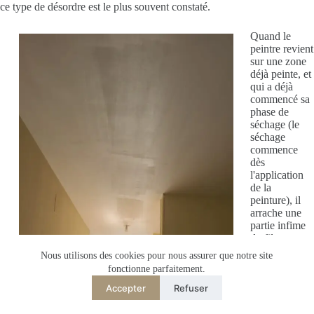
ce type de désordre est le plus souvent constaté.
Quand le
peintre revient
sur une zone
déjà peinte, et
qui a déjà
commencé sa
phase de
séchage (le
séchage
commence
dès
l'application
de la
peinture), il
arrache une
partie infime
du film
superficiel, ce
Nous utilisons des cookies pour nous assurer que notre site
qui crée ces
fonctionne parfaitement.
traces,
Accepter
Refuser
toujours aussi
disgracieuses
sur un plafond