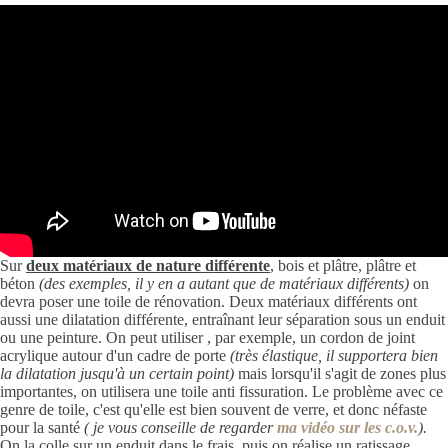
Sur
deux matériaux de nature différente
, bois et plâtre, plâtre et
béton
(des exemples, il y en a autant que de matériaux différents)
on
devra poser une toile de rénovation. Deux matériaux différents ont
aussi une dilatation différente, entraînant leur séparation sous un enduit
ou une peinture. On peut utiliser , par exemple, un cordon de joint
acrylique autour d'un cadre de porte
(très élastique, il supportera bien
la dilatation jusqu'à un certain point)
mais lorsqu'il s'agit de zones plus
importantes, on utilisera une toile anti fissuration. Le problème avec ce
genre de toile, c'est qu'elle est bien souvent de verre, et donc néfaste
pour la santé
( je vous conseille de regarder
ma vidéo sur les c.o.v.
).
On la colle sur un enduit dans le frais, puis on réalise un ratissage