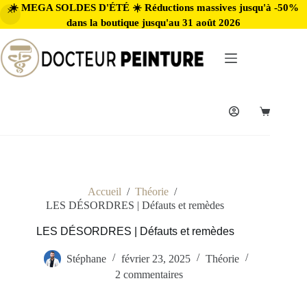
☀️ MEGA SOLDES D'ÉTÉ ☀️ Réductions massives jusqu'à -50%
dans la boutique jusqu'au 31 août 2026
Accueil
/
Théorie
/
LES DÉSORDRES | Défauts et remèdes
LES DÉSORDRES | Défauts et remèdes
Stéphane
février 23, 2025
Théorie
2 commentaires