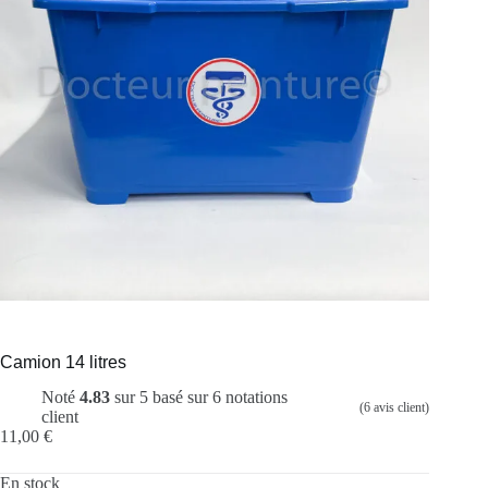
Camion 14 litres
Noté
4.83
sur 5 basé sur
6
notations
(
6
avis client)
client
11,00
€
En stock