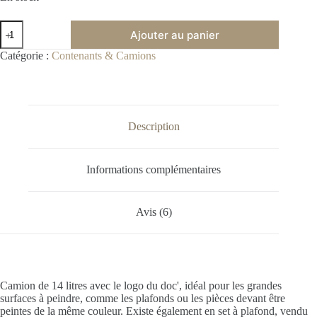
Ajouter au panier
A
Catégorie :
Contenants & Camions
l
t
e
r
n
Description
a
t
i
Informations complémentaires
v
e
:
Avis (6)
Camion de 14 litres avec le logo du doc', idéal pour les grandes
surfaces à peindre, comme les plafonds ou les pièces devant être
peintes de la même couleur. Existe également en set à plafond, vendu