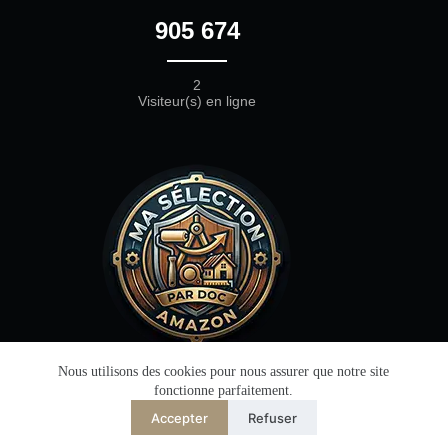
905 674
2
Visiteur(s) en ligne
Retrouvez les produits Amazon
Nous utilisons des cookies pour nous assurer que notre site
testés dans mes vidéos
fonctionne parfaitement.
YouTube
💬 Besoin d'aide ?
Accepter
Refuser