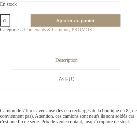
En stock
Ajouter au panier
A
Catégories :
Contenants & Camions
,
PROMOS
l
t
e
r
n
Description
a
t
i
Avis (1)
v
e
:
Camion de 7 litres avec anse (les eco recharges de la boutique en 8l, ne
conviennent pas). Attention, ces camions sont
neufs
ils sont soldés car
c'est une fin de série. Prix de vente coutant, jusqu'à rupture de stock.