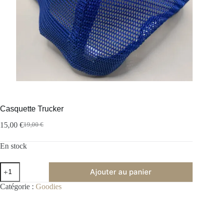
Casquette Trucker
15,00
€
19,00
€
En stock
Ajouter au panier
A
Catégorie :
Goodies
l
t
e