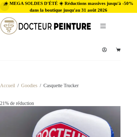
☀️ MEGA SOLDES D'ÉTÉ ☀️ Réductions massives jusqu'à -50%
dans la boutique jusqu'au 31 août 2026
Accueil
/
Goodies
/
Casquette Trucker
21% de réduction