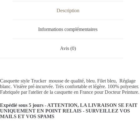
r
n
Description
a
t
i
Informations complémentaires
v
e
:
Avis (0)
Casquette style Trucker mousse de qualité, bleu. Filet bleu, Réglage
blanc. Visière pré-incurvée. Très confortable et légère. 100% polyester.
Fabriquée par l'atelier de la casquette en France pour Docteur Peinture.
Expédié sous 5 jours -
ATTENTION, LA LIVRAISON SE FAIT
UNIQUEMENT EN POINT RELAIS -
SURVEILLEZ VOS
MAILS ET VOS SPAMS