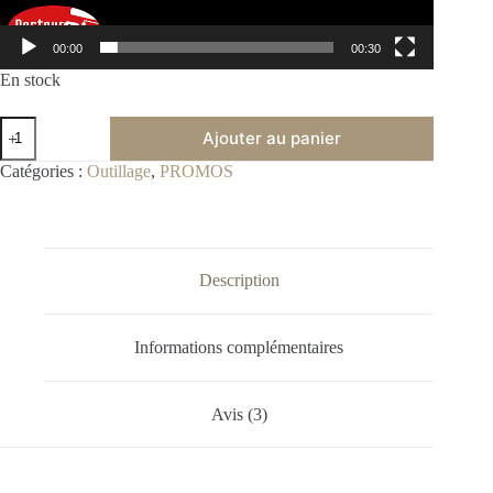
00:00
00:30
En stock
Ajouter au panier
A
Catégories :
Outillage
,
PROMOS
l
t
e
r
n
Description
a
t
i
Informations complémentaires
v
e
:
Avis (3)