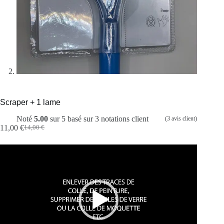
Scraper + 1 lame
Noté
5.00
sur 5 basé sur
3
notations client
(
3
avis client)
11,00
€
14,00
€
Lecteur
vidéo