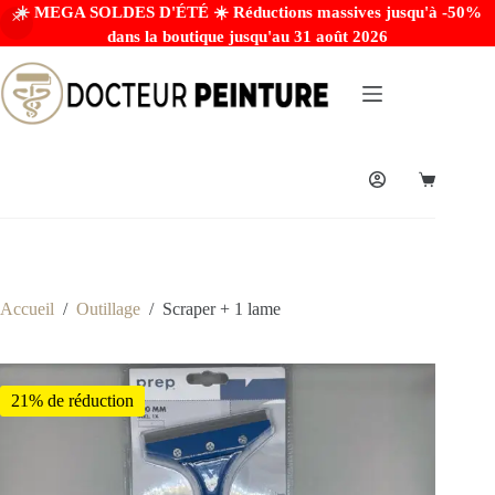
☀️ MEGA SOLDES D'ÉTÉ ☀️ Réductions massives jusqu'à -50%
dans la boutique jusqu'au 31 août 2026
Accueil
/
Outillage
/
Scraper + 1 lame
21% de réduction