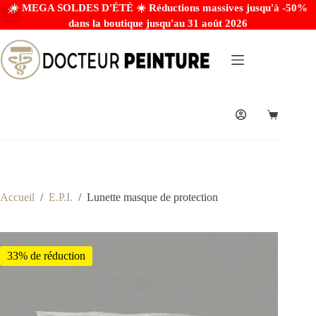
☀️ MEGA SOLDES D'ÉTÉ ☀️ Réductions massives jusqu'à -50%
dans la boutique jusqu'au 31 août 2026
Accueil
/
E.P.I.
/
Lunette masque de protection
33% de réduction