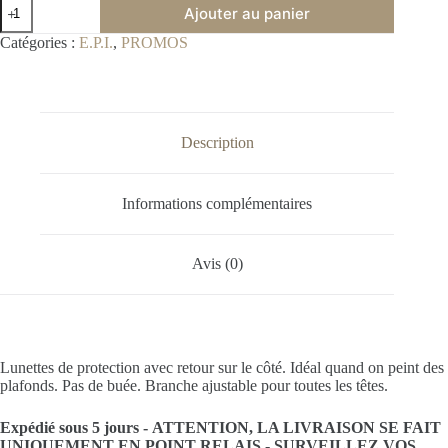
Ajouter au panier
A
Catégories :
E.P.I.
,
PROMOS
l
t
e
r
n
Description
a
t
i
Informations complémentaires
v
e
:
Avis (0)
Lunettes de protection avec retour sur le côté. Idéal quand on peint des
plafonds. Pas de buée. Branche ajustable pour toutes les têtes.
Expédié sous 5 jours -
ATTENTION, LA LIVRAISON SE FAIT
UNIQUEMENT EN POINT RELAIS -
SURVEILLEZ VOS